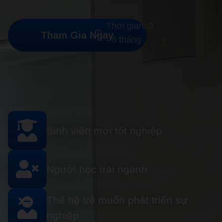
Thời gian: 3
Tham Gia Ngay
- 6 tháng
Sinh viên mới tốt nghiệp
Người học trái ngành
Thế hệ trẻ muốn phát triển sự
nghiệp