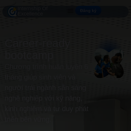
Internship Of
Đăng ký
Excellence
Career-ready
bootcamp
Chương trình huấn luyện 6
tháng giúp sinh viên và
người trái ngành sẵn sàng
nghề nghiệp với kỹ năng,
kinh nghiệm và tư duy phát
triển bền vững.