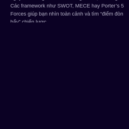
Các framework như SWOT, MECE hay Porter’s 5
Forces giúp bạn nhìn toàn cảnh và tìm “điểm đòn
bẩy” chiến lược.
EQ giúp bạn hiểu cảm xúc:
Không chỉ dừng lại ở
con số, EQ giúp bạn hiểu vì sao người tiêu dùng
hành động như vậy, vì sao nhân viên phản ứng,
vì sao nhà đầu tư do dự.
Khi bạn hiểu “người trong case”, bạn sẽ đề xuất
được giải pháp nhân văn hơn, dễ được chấp nhận
hơn.
Kết hợp:
Trước khi viết giải pháp, hãy tự hỏi: “Giải
pháp này có thật sự phù hợp với con người và văn
hóa doanh nghiệp không?”, đó là cách IQ và EQ
cùng làm việc.