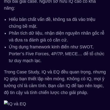
mọi bài giải case. Người sở hữu IQ cao có khả
năng:
Hiểu bản chất vấn đề, không sa đà vào triệu
chứng bề mặt.
Phân tích dữ liệu, nhận diện nguyên nhân gốc rễ
và đưa ra đánh giá có căn cứ.
Ứng dụng framework kinh điển như SWOT,
Porter’s Five Forces, 4P/7P, MECE… để tổ chức
tư duy mạch lạc.
Trong Case Study, IQ và EQ đều quan trọng, nhưng
IQ giúp bạn thiết lập nền móng. Không có IQ, mọi ý
tưởng chỉ là cảm tính. Bạn cần IQ để tạo nên logic,
độ tin cậy và tính chiến lược cho giải pháp.